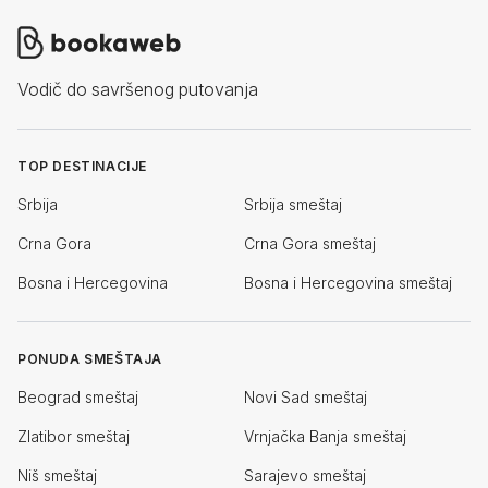
Vodič do savršenog putovanja
TOP DESTINACIJE
Srbija
Srbija smeštaj
Crna Gora
Crna Gora smeštaj
Bosna i Hercegovina
Bosna i Hercegovina smeštaj
PONUDA SMEŠTAJA
Beograd smeštaj
Novi Sad smeštaj
Zlatibor smeštaj
Vrnjačka Banja smeštaj
Niš smeštaj
Sarajevo smeštaj