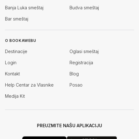
Banja Luka smeštaj
Budva smeštaj
Bar smeštaj
O BOOKAWEBU
Destinacije
Oglasi smeštaj
Login
Registracija
Kontakt
Blog
Help Centar za Vlasnike
Posao
Medija Kit
PREUZMITE NAŠU APLIKACIJU