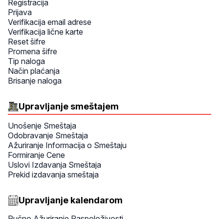
Registracija
Prijava
Verifikacija email adrese
Verifikacija lične karte
Reset šifre
Promena šifre
Tip naloga
Način plaćanja
Brisanje naloga
Upravljanje smeštajem
Unošenje Smeštaja
Odobravanje Smeštaja
Ažuriranje Informacija o Smeštaju
Formiranje Cene
Uslovi Izdavanja Smeštaja
Prekid izdavanja smeštaja
Upravljanje kalendarom
Ručno Ažuriranje Raspoloživosti