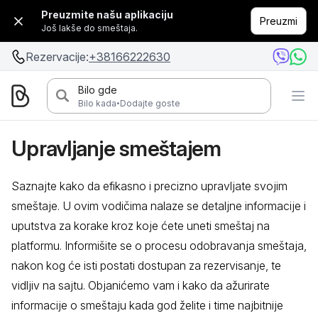
Preuzmite našu aplikaciju
Preuzmi
Još lakše do smeštaja.
Rezervacije:
+38166222630
Bilo gde
·
Bilo kada
Dodajte goste
Upravljanje smeštajem
Saznajte kako da efikasno i precizno upravljate svojim
smeštaje. U ovim vodičima nalaze se detaljne informacije i
uputstva za korake kroz koje ćete uneti smeštaj na
platformu. Informišite se o procesu odobravanja smeštaja,
nakon kog će isti postati dostupan za rezervisanje, te
vidljiv na sajtu. Objanićemo vam i kako da ažurirate
informacije o smeštaju kada god želite i time najbitnije