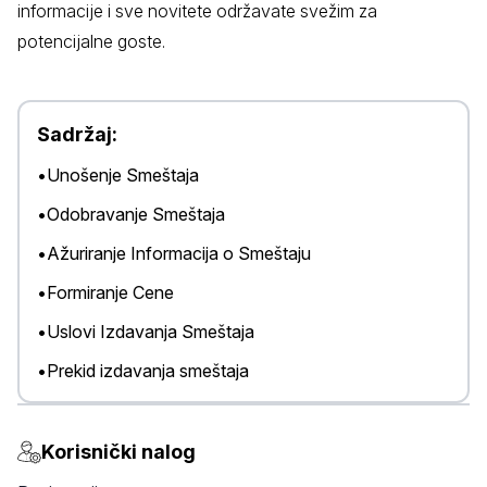
informacije i sve novitete održavate svežim za
potencijalne goste.
Sadržaj:
•
Unošenje Smeštaja
•
Odobravanje Smeštaja
•
Ažuriranje Informacija o Smeštaju
•
Formiranje Cene
•
Uslovi Izdavanja Smeštaja
•
Prekid izdavanja smeštaja
Korisnički nalog