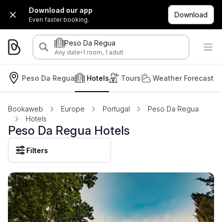
Download our app
Download
Even faster booking.
Peso Da Regua
·
Any date
1 room, 1 adult
Peso Da Regua
Hotels
Tours
Weather Forecast
Bookaweb
Europe
Portugal
Peso Da Regua
Hotels
Peso Da Regua Hotels
Filters