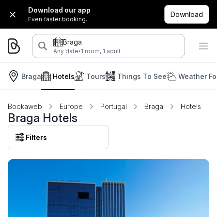
Download our app
Download
Even faster booking.
Braga
·
Any date
1 room, 1 adult
Braga
Hotels
Tours
Things To See
Weather Fo
Bookaweb
Europe
Portugal
Braga
Hotels
Braga Hotels
Filters