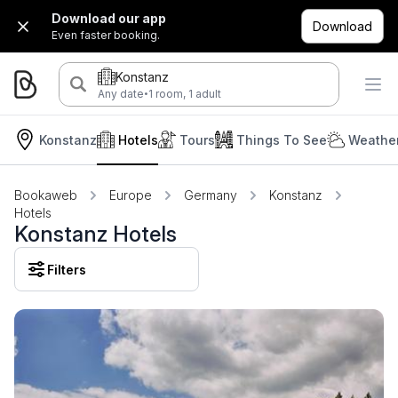
Download our app
Download
Even faster booking.
Konstanz
·
Any date
1 room, 1 adult
Konstanz
Hotels
Tours
Things To See
Weather
Bookaweb
Europe
Germany
Konstanz
Hotels
Konstanz Hotels
Filters