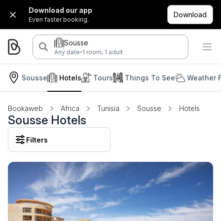
Download our app
Download
Even faster booking.
Sousse
·
Any date
1 room, 1 adult
Sousse
Hotels
Tours
Things To See
Weather 
Bookaweb
Africa
Tunisia
Sousse
Hotels
Sousse Hotels
Filters