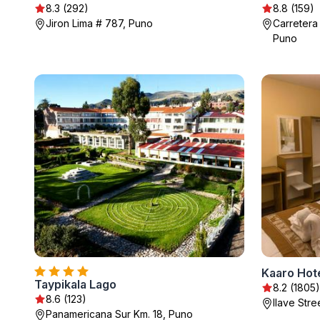
8.3 (292)
8.8 (159)
Jiron Lima # 787, Puno
Carretera
Puno
Kaaro Hot
Taypikala Lago
8.2 (1805)
8.6 (123)
Ilave Str
Panamericana Sur Km. 18, Puno