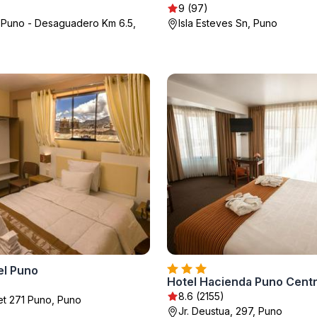
9 (97)
 Puno - Desaguadero Km 6.5,
Isla Esteves Sn, Puno
el Puno
8.6 (2155)
eet 271 Puno, Puno
Jr. Deustua, 297, Puno