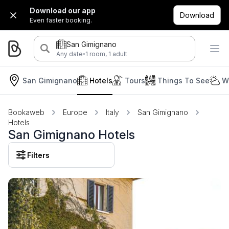
Download our app
Download
Even faster booking.
San Gimignano
·
Any date
1 room, 1 adult
San Gimignano
Hotels
Tours
Things To See
W
Bookaweb
Europe
Italy
San Gimignano
Hotels
San Gimignano Hotels
Filters