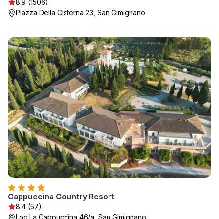
8.9 (1506)
Piazza Della Cisterna 23, San Gimignano
Cappuccina Country Resort
8.4 (57)
Loc La Cappuccina 46/a, San Gimignano