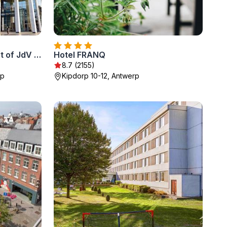
Lindner Hotel Antwerp, part of JdV by Hyatt
Hotel FRANQ
8.7 (2155)
rp
Kipdorp 10-12, Antwerp