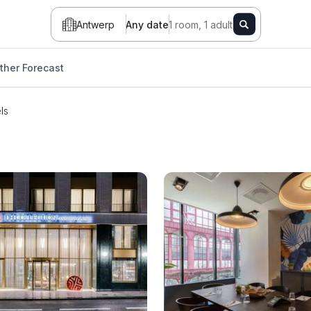
Antwerp
Any date
1 room, 1 adult
her Forecast
ls