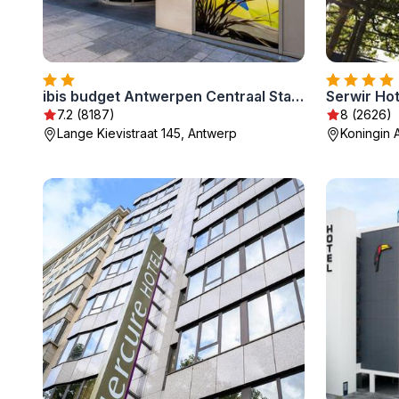
ibis budget Antwerpen Centraal Station
Serwir Hot
7.2 (8187)
8 (2626)
Lange Kievistraat 145, Antwerp
Koningin A