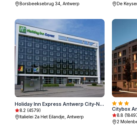
Borsbeeksebrug 34, Antwerp
De Keyser
Holiday Inn Express Antwerp City-North by IHG
Citybox A
8.2 (4579)
8.8 (1849
Italielei 2a Het Eilandje, Antwerp
2 Molenbe