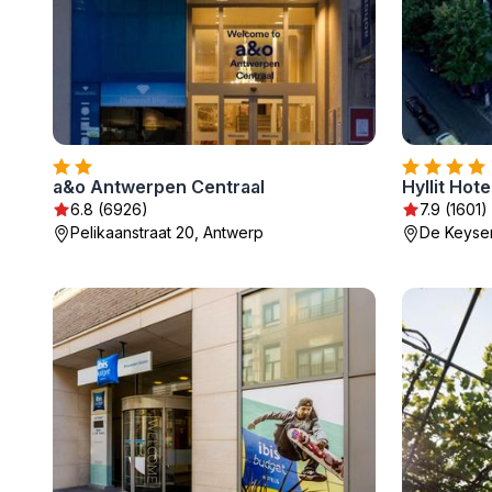
a&o Antwerpen Centraal
Hyllit Hote
6.8 (6926)
7.9 (1601)
Pelikaanstraat 20, Antwerp
De Keyser