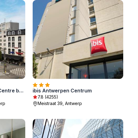
Hotel Indigo Antwerp City Centre by IHG
ibis Antwerpen Centrum
7.8 (4255)
erp
Meistraat 39, Antwerp