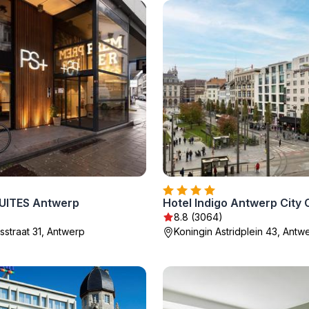
UITES Antwerp
8.8 (3064)
straat 31, Antwerp
Koningin Astridplein 43, Antw