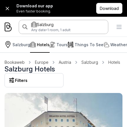
Download our app
Download
Even faster booking.
Salzburg
·
Any date
1 room, 1 adult
Salzburg
Hotels
Tours
Things To See
Weather
Bookaweb
Europe
Austria
Salzburg
Hotels
Salzburg Hotels
Filters